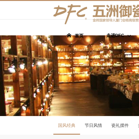
走进DFC
首页
国风经典
节日风情
瓷礼摆件