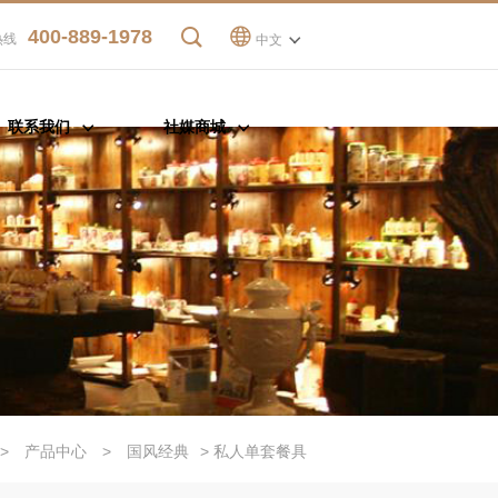
400-889-1978
热线
中文
联系我们
社媒商城
>
产品中心
>
国风经典
> 私人单套餐具