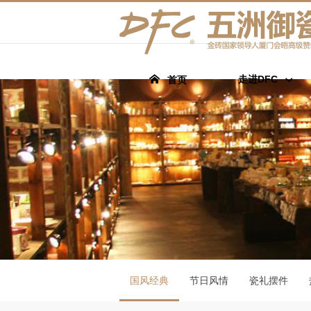
走进DFC
首页
国风经典
节日风情
瓷礼摆件