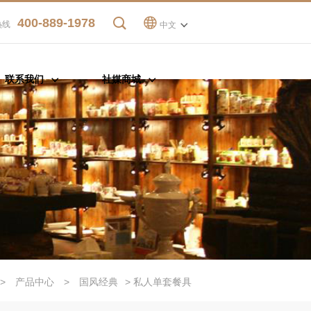
400-889-1978
热线
中文
联系我们
社媒商城
>
产品中心
>
国风经典
> 私人单套餐具