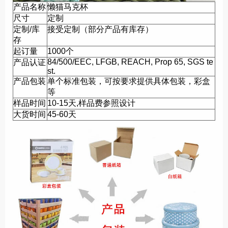
产品名称
懒猫马克杯
尺寸
定制
定制/库
接受定制（部分产品有库存）
存
起订量
1000个
84/500/EEC, LFGB, REACH, Prop 65, SGS te
产品认证
st.
产品包装
单个标准包装，可按要求提供具体包装，彩盒
等
样品时间
10-15天,样品费参照设计
大货时间
45-60天